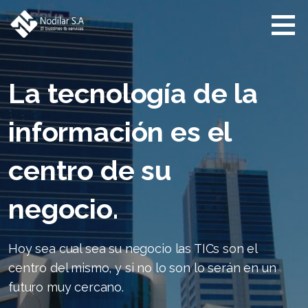
Saltar
al
contenido
Nodilar s.a.
it bussines &
services
La tecnología de la
información es el
centro de su
negocio.
Hoy sea cual sea su negocio las TICs son el
centro del mismo, y si no lo son lo serán en un
futuro muy cercano.